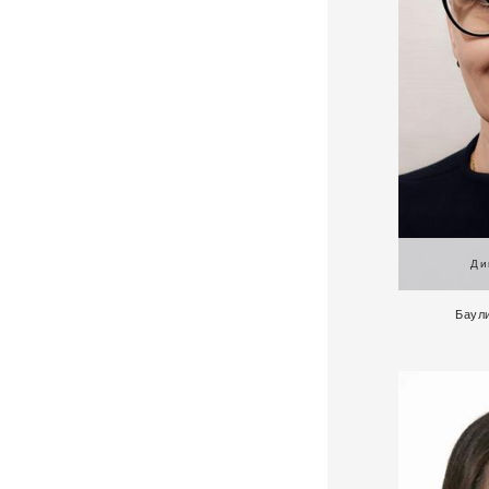
Ди
Баул