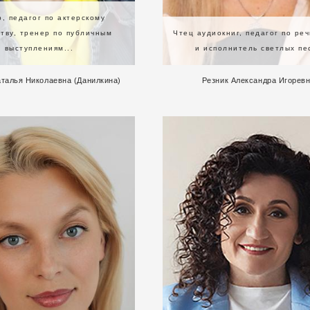
р, педагог по актерскому
тву, тренер по публичным
Чтец аудиокниг, педагог по реч
выступлениям...
и исполнитель светлых пе
талья Николаевна (Данилкина)
Резник Александра Игорев