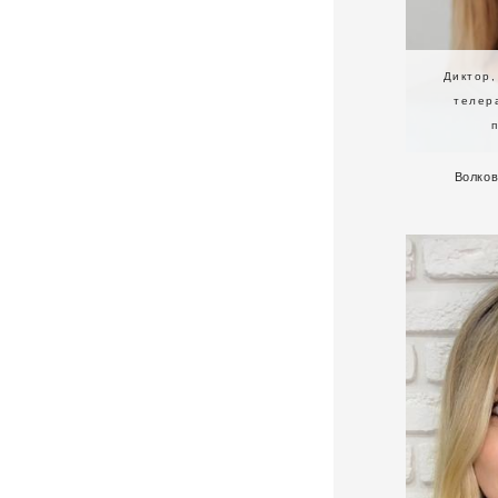
Диктор,
телер
Волков