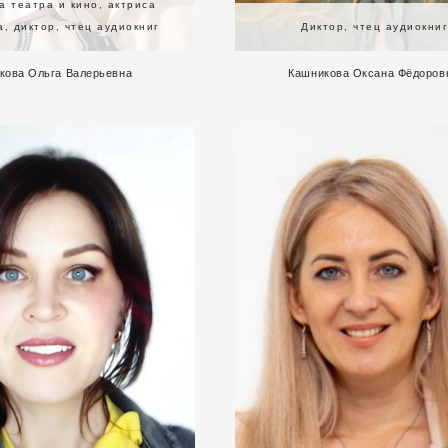
а театра и кино, актриса
а, диктор, чтец аудиокниг
Диктор, чтец аудиокни
кова Ольга Валерьевна
Кашникова Оксана Фёдоров