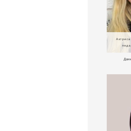
Актриса
педа
Дан