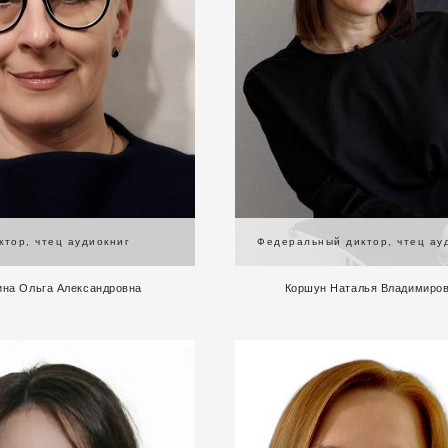
ктор, чтец аудиокниг
Федеральный диктор, чтец ау
ина Ольга Александровна
Коршун Наталья Владимиро