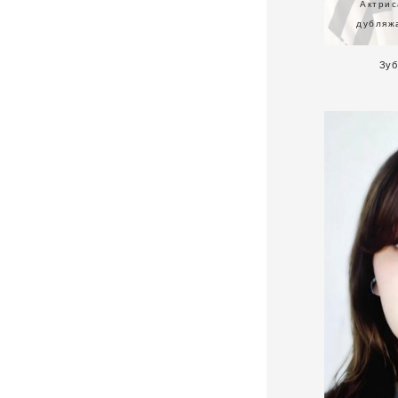
Актрис
дубляж
Зуб