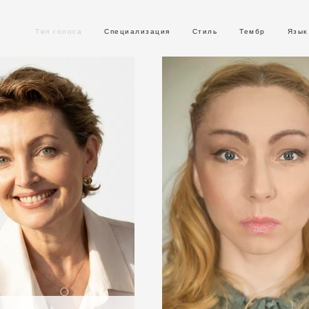
Тип голоса
Специализация
Стиль
Тембр
Язык