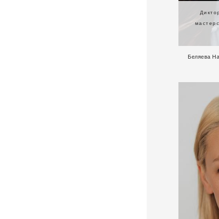
Дикто
мастерс
Беляева На