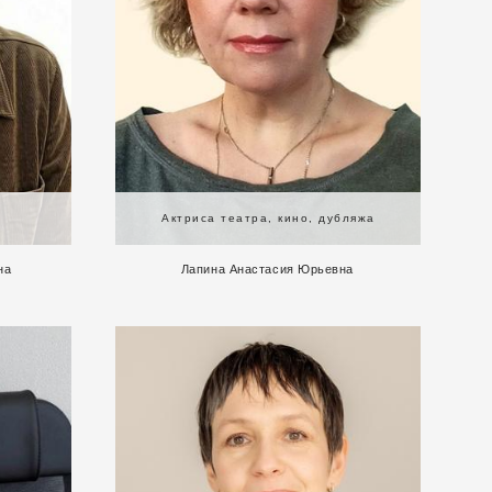
Актриса театра, кино, дубляжа
на
Лапина Анастасия Юрьевна