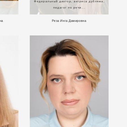
Федеральный диктор, актриса дубляжа,
г
педагог по речи...
на
Реза Инга Дамировна