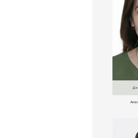
Ди
Акм