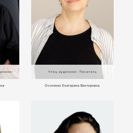
диокниг
Чтец аудиокниг. Писатель
вна
Осоченко Екатерина Викторовна