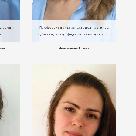
, речи и
Профессиональная актриса, актриса
м
дубляжа, чтец, федеральный диктор...
вна
Ивасишина Елена