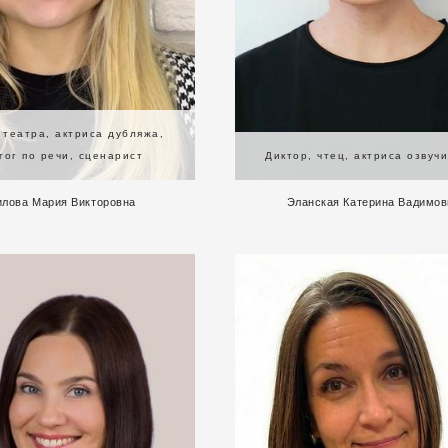
 театра, актриса дубляжа,
гог по речи, сценарист
Диктор, чтец, актриса озвуч
илова Мария Викторовна
Эланская Катерина Вадимов