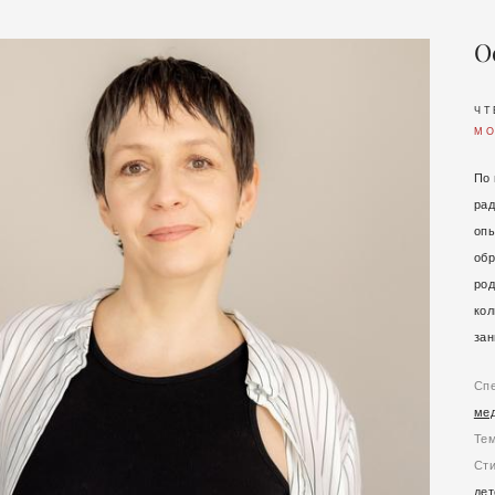
О
ЧТ
МО
По 
рад
опы
обр
род
кол
зан
Сп
ме
Те
Ст
дет