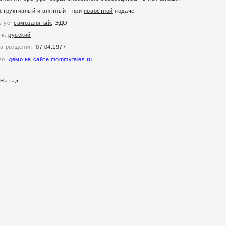
структивный и внятный - при
новостной
подаче
атус:
самозанятый
, ЭДО
ык:
русский
та рождения:
07.04.1977
мо:
демо на сайте mommytales.ru
 Назад