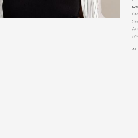
кон
Ст
Яз
Да
Де
<<