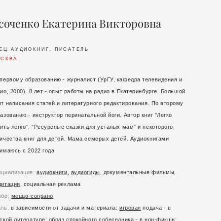
соченко Екатерина Викторовна
ЕЦ АУДИОКНИГ. ПИСАТЕЛЬ
СКВА
первому образованию - журналист (УрГУ, кафедра телевидения и
ио, 2000). 8 лет - опыт работы на радио в Екатеринбурге. Большой
т написания статей и литературного редактирования. По второму
азованию - инструктор перинатальной йоги. Автор книг "Легко
ить легко", "Ресурсные сказки для усталых мам" и некоторого
ичества книг для детей. Мама семерых детей. Аудиокнигами
имаюсь с 2022 года
ециализация:
аудиокниги
,
аудиогиды
, документальные фильмы,
дитации
, социальная реклама
мбр:
меццо-сопрано
иль:
в зависимости от задачи и материала:
игровая
подача - в
ской литературе; образ спокойного собеседника - в нон-фикшн;